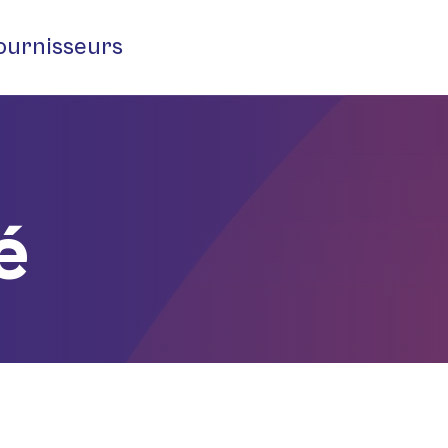
ournisseurs
é