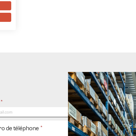
l
*
o de téléphone
*