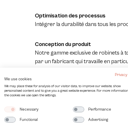
Optimisation des processus
Intégrer la durabilité dans tous les p
Conception du produit
Notre gamme exclusive de robinets à t
par un fabricant qui travaille en particul
matériaux d’emballage certifiés FSC pr
Privacy
We use cookies
We may place these for analysis of our visitor data, to improve our website, show
Vos idées sont les bienvenues !
personalised content and to give you a great website experience. For more informatio
the cookies we use open the settings.
Nous souhaitons poursuivre notre voya
clients et de nos associés. Si vous ave
Necessary
Performance
Envoyez un courriel à flow@vapo.nl ou 
Functional
Advertising