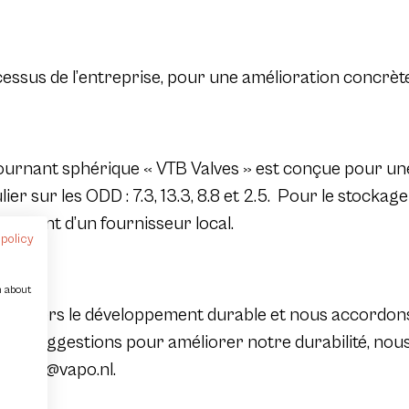
rocessus de l’entreprise, pour une amélioration concrè
ournant sphérique « VTB Valves » est conçue pour une 
ier sur les ODD : 7.3, 13.3, 8.8 et 2.5. Pour le stockage
ovenant d’un fournisseur local.
 policy
n about
ge vers le développement durable et nous accordons
z des suggestions pour améliorer notre durabilité, nous
Dilara@vapo.nl.