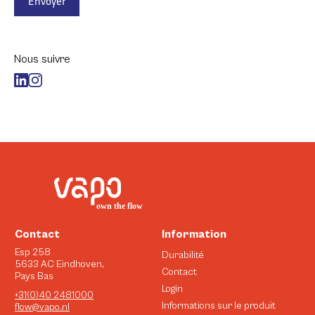
Envoyer
Nous suivre
Contact
Information
Esp 258
Durabilité
5633 AC Eindhoven,
Contact
Pays Bas
Login
+31(0)40 2481000
Informations sur le produit
flow@vapo.nl