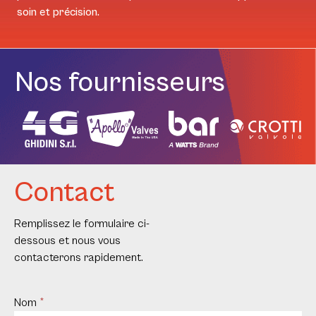
soin et précision.
Nos fournisseurs
Contact
Remplissez le formulaire ci-
dessous et nous vous
contacterons rapidement.
Contact
Nom
*