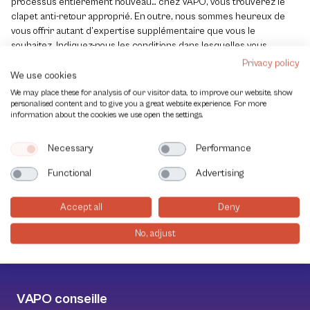
processus entièrement nouveau… chez VAPO, vous trouverez le
clapet anti-retour approprié. En outre, nous sommes heureux de
vous offrir autant d’expertise supplémentaire que vous le
souhaitez. Indiquez-nous les conditions dans lesquelles vous
souhaitez utiliser le clapet anti-retour, et nous vous fournirons le
Privacy policy
clapet idéal.
We use cookies
We may place these for analysis of our visitor data, to improve our website, show
Montre plus
personalised content and to give you a great website experience. For more
information about the cookies we use open the settings.
Necessary
Performance
Nous sommes experts en vannes automatisées,
Functional
Advertising
avec un stock important et des conseils
d’experts.
Accept all
Deny
No, adjust
VAPO conseille