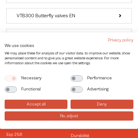
VTB300 Butterfly valves EN
VTB300 Absperrklappe DE
Privacy policy
We use cookies
We may place these for analysis of our visitor data, to improve our website, show
personalised content and to give you a great website experience. For more
information about the cookies we use open the settings.
Necessary
Performance
Functional
Advertising
Accept all
Deny
No, adjust
Contact
Information
Esp 258
Durabilité