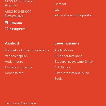
5633 AC Eindhoven,
Contact
Pays Bas
Login
+31(0)40 2481000
Informations sur le produit
flow@vapo.nl
Linkedin
Instagram
Aanbod
Leveranciers
Robinets a tournant spherique
Apollo Valves
Vannes papillon
BAR pneumatische
Actionneurs
Steuerungssysteme GmbH
Clapets anti-retour
4G Ghidini
Accessoires
Sirca International S.P.A
Socla
Terms and Conditions