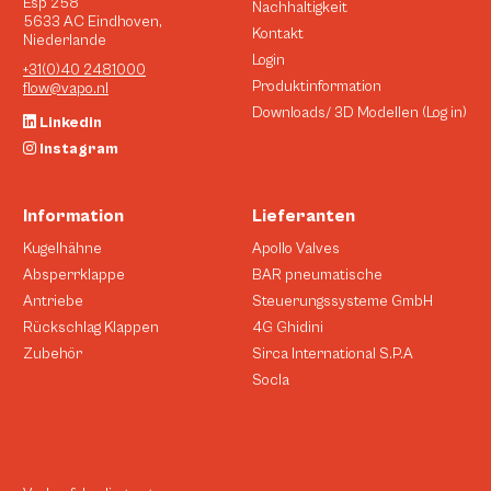
Esp 258
Nachhaltigkeit
5633 AC Eindhoven,
Kontakt
Niederlande
Login
+31(0)40 2481000
Produktinformation
flow@vapo.nl
Downloads/ 3D Modellen (Log in)
Linkedin
Instagram
Information
Lieferanten
Kugelhähne
Apollo Valves
Absperrklappe
BAR pneumatische
Antriebe
Steuerungssysteme GmbH
Rückschlag Klappen
4G Ghidini
Zubehör
Sirca International S.P.A
Socla