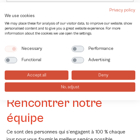
Devis ou conseils
Privacy policy
We use cookies
We may place these for analysis of our visitor data, to improve our website, show
personalised content and to give you a great website experience. For more
information about the cookies we use open the settings.
Nos fournisseurs
Necessary
Performance
Functional
Advertising
Accept all
Deny
No, adjust
Rencontrer notre
équipe
Ce sont des personnes qui s’engagent à 100 % chaque
jour pour vous fournir le meilleur service possible.