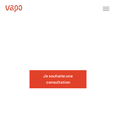
Own the flow.
Vannes et actionneurs VAPO
Je souhaite une
consultation
Directement vers la
boutique en ligne