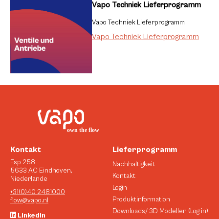
Vapo Techniek Lieferprogramm
Vapo Techniek Lieferprogramm
Vapo Techniek Lieferprogramm
Kontakt
Lieferprogramm
Esp 258
Nachhaltigkeit
5633 AC Eindhoven,
Kontakt
Niederlande
Login
+31(0)40 2481000
Produktinformation
flow@vapo.nl
Downloads/ 3D Modellen (Log in)
Linkedin