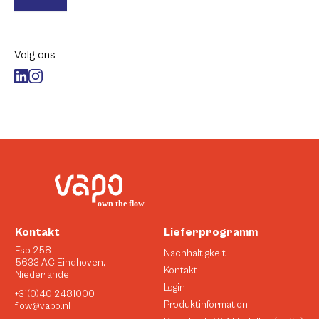
Volg ons
Kontakt
Lieferprogramm
Esp 258
Nachhaltigkeit
5633 AC Eindhoven,
Kontakt
Niederlande
Login
+31(0)40 2481000
Produktinformation
flow@vapo.nl