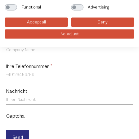
DE
Functional
Advertising
Ihre E-mail Adresse
*
Accept all
Deny
No, adjust
Unternehmen
Ihre Telefonnummer
*
Nachricht
Captcha
Send