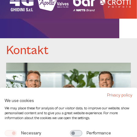
Kontakt
Privacy policy
We use cookies
We may place these for analysis of our visitor data, to improve our website, show
personalised content and to give you a great website experience. For more
information about the cookies we use open the settings.
Contact
Vollständiger Name
*
Necessary
Performance
us