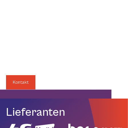
Jahren entwickeln sie technisches und
produktionstechnisches Wissen, um den Anforderungen
von Prozessen im Energie- und Industriemarkt gerecht zu
werden.
Ross Pneumatrol entwirft und produziert eine breite
Palette pneumatischer und elektropneumatischer
Produkte, die nicht nur Standardprodukte sind, sondern
auch speziell nach Kundenanforderungen entwickelt
werden.
Kontakt
Lieferanten