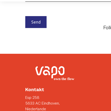
Send
Fol
Kontakt
Esp 258
5633 AC Eindhoven,
Niederlande