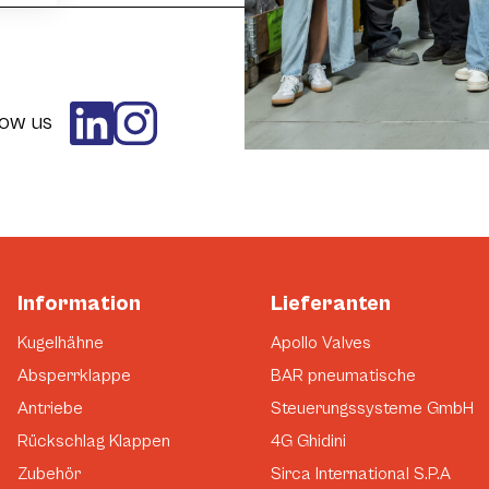
low us
Information
Lieferanten
Kugelhähne
Apollo Valves
Absperrklappe
BAR pneumatische
Antriebe
Steuerungssysteme GmbH
Rückschlag Klappen
4G Ghidini
Zubehör
Sirca International S.P.A