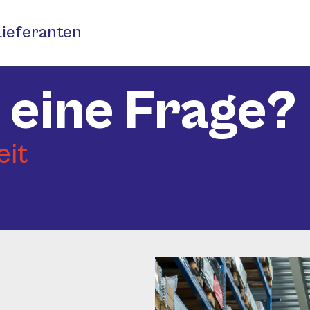
Lieferanten
 eine Frage?
eit