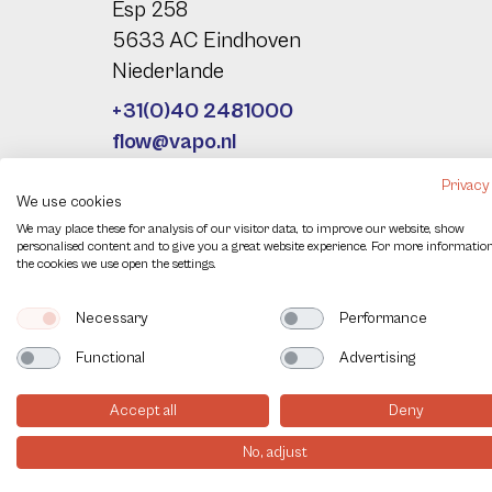
Esp 258
5633 AC Eindhoven
Niederlande
+31(0)40 2481000
flow@vapo.nl
Privacy
We use cookies
We may place these for analysis of our visitor data, to improve our website, show
personalised content and to give you a great website experience. For more informatio
Contact
Vollständiger Name
*
Ihre E
the cookies we use open the settings.
us
DE
Necessary
Performance
Unternehmen
Ihre 
Functional
Advertising
Accept all
Deny
Nachricht
No, adjust