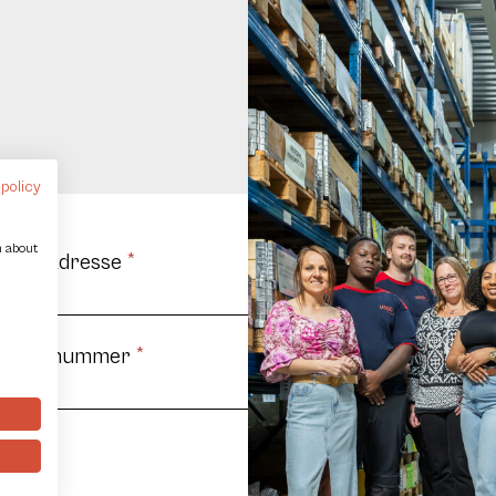
 policy
n about
-mail Adresse
*
Telefonnummer
*