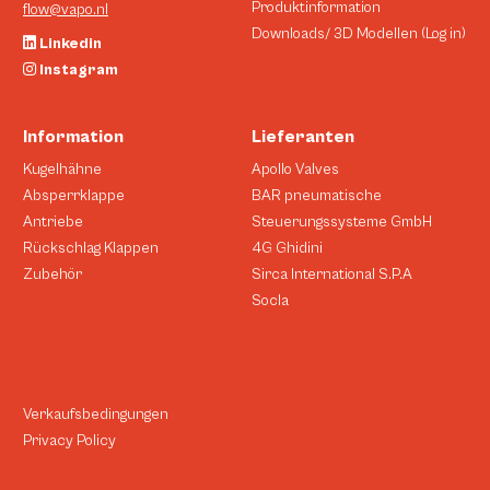
Produktinformation
flow@vapo.nl
Downloads/ 3D Modellen (Log in)
Linkedin
Instagram
Information
Lieferanten
Kugelhähne
Apollo Valves
Absperrklappe
BAR pneumatische
Antriebe
Steuerungssysteme GmbH
Rückschlag Klappen
4G Ghidini
Zubehör
Sirca International S.P.A
Socla
Verkaufsbedingungen
Privacy Policy