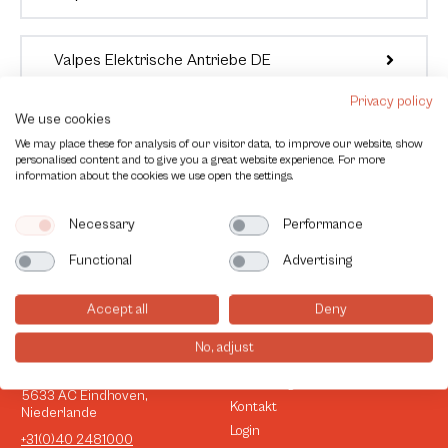
Valpes Elektrische Antriebe DE
Privacy policy
We use cookies
We may place these for analysis of our visitor data, to improve our website, show
personalised content and to give you a great website experience. For more
information about the cookies we use open the settings.
Necessary
Performance
Functional
Advertising
Accept all
Deny
No, adjust
Kontakt
Lieferprogramm
Esp 258
Nachhaltigkeit
5633 AC Eindhoven,
Kontakt
Niederlande
Login
+31(0)40 2481000