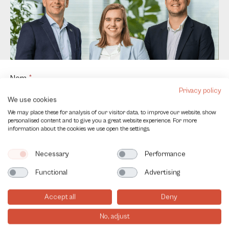
Contact
Nom
*
us
Privacy policy
We use cookies
FR
We may place these for analysis of our visitor data, to improve our website, show
E-mail
*
personalised content and to give you a great website experience. For more
information about the cookies we use open the settings.
Necessary
Performance
Entreprise
Functional
Advertising
Accept all
Deny
Numéro de téléphone
*
No, adjust