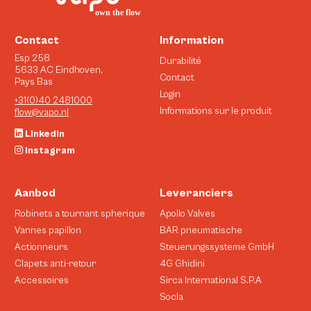
Contact
Information
Esp 258
Durabilité
5633 AC Eindhoven,
Contact
Pays Bas
Login
+31(0)40 2481000
Informations sur le produit
flow@vapo.nl
Linkedin
Instagram
Aanbod
Leveranciers
Robinets a tournant spherique
Apollo Valves
Vannes papillon
BAR pneumatische
Actionneurs
Steuerungssysteme GmbH
Clapets anti-retour
4G Ghidini
Accessoires
Sirca International S.P.A
Socla