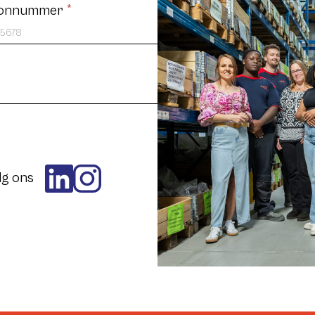
oonnummer
*
lg ons