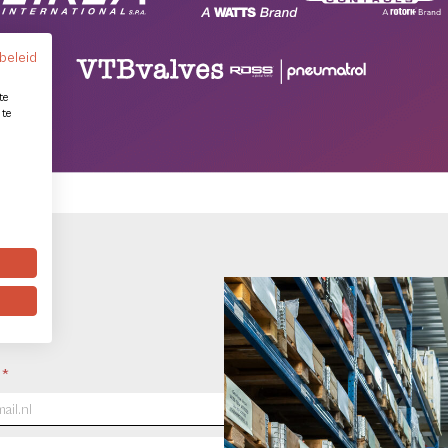
beleid
te
 te
l
*