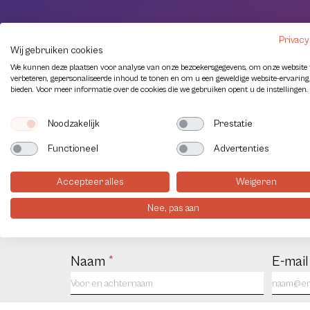
Privacy
Wij gebruiken cookies
We kunnen deze plaatsen voor analyse van onze bezoekersgegevens, om onze website 
verbeteren, gepersonaliseerde inhoud te tonen en om u een geweldige website-ervaring
bieden. Voor meer informatie over de cookies die we gebruiken opent u de instellingen.
Noodzakelijk
Prestatie
Functioneel
Advertenties
Contact
Accepteer alles
Weigeren
Nee, pas aan
Contact
Naam
*
E-mai
us
NL