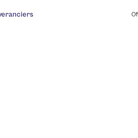
veranciers
Of
ation
ancier van elektrische aandrijvingen, 0-90º 