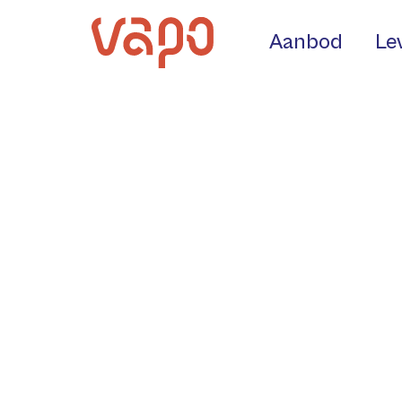
Aanbod
Le
PS Autom
PS Automation is een Duitse lever