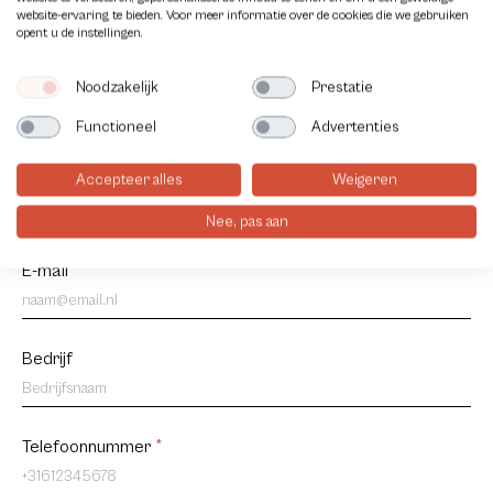
website-ervaring te bieden. Voor meer informatie over de cookies die we gebruiken
opent u de instellingen.
Noodzakelijk
Prestatie
Functioneel
Advertenties
Accepteer alles
Weigeren
Contact
Naam
*
us
Nee, pas aan
NL
E-mail
*
Bedrijf
Telefoonnummer
*