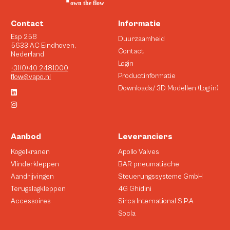
Contact
Informatie
Esp 258
Duurzaamheid
5633 AC Eindhoven,
Contact
Nederland
Login
+31(0)40 2481000
Productinformatie
flow@vapo.nl
Downloads/ 3D Modellen (Log in)
Aanbod
Leveranciers
Kogelkranen
Apollo Valves
Vlinderkleppen
BAR pneumatische
Aandrijvingen
Steuerungssysteme GmbH
Terugslagkleppen
4G Ghidini
Accessoires
Sirca International S.P.A
Socla