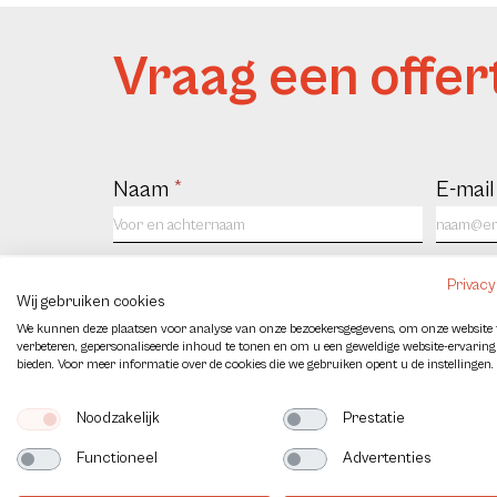
Vraag een offer
Contact
Naam
*
E-mai
us
NL
Bedrijf
Telef
Privacy
Wij gebruiken cookies
We kunnen deze plaatsen voor analyse van onze bezoekersgegevens, om onze website 
verbeteren, gepersonaliseerde inhoud te tonen en om u een geweldige website-ervaring
bieden. Voor meer informatie over de cookies die we gebruiken opent u de instellingen.
Bericht
Noodzakelijk
Prestatie
Functioneel
Advertenties
Captcha