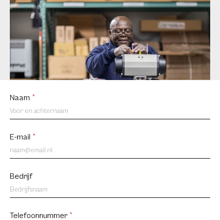
Contact
Naam
*
us
NL
E-mail
*
Bedrijf
Telefoonnummer
*