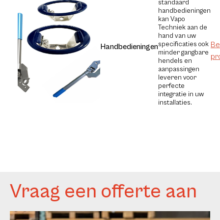
standaard
handbedieningen
kan Vapo
Techniek aan de
hand van uw
specificaties ook
Be
Handbedieningen
minder gangbare
pr
hendels en
aanpassingen
leveren voor
perfecte
integratie in uw
installaties.
Vraag een offerte aan