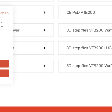
CE PED VTB200
beleid
te
 te
 with lever
3D step files VTB200 Waf
r Valpes
3D step files VTB200 LUG
ator AP
3D step files VTB200 Wafe