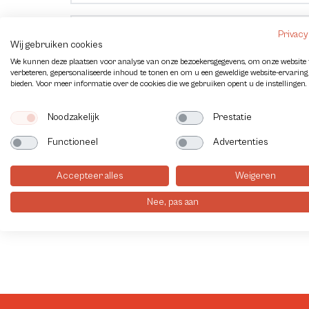
VTB200 Absperrklappe DE
Privacy
Wij gebruiken cookies
We kunnen deze plaatsen voor analyse van onze bezoekersgegevens, om onze website 
verbeteren, gepersonaliseerde inhoud te tonen en om u een geweldige website-ervaring
3D step files VTB200 Wafer manual operated
bieden. Voor meer informatie over de cookies die we gebruiken opent u de instellingen.
Noodzakelijk
Prestatie
3D step files VTB200 Wafer electric actuato
Functioneel
Advertenties
Accepteer alles
Weigeren
3D step files VTB200 Wafer pneumatic actu
Nee, pas aan