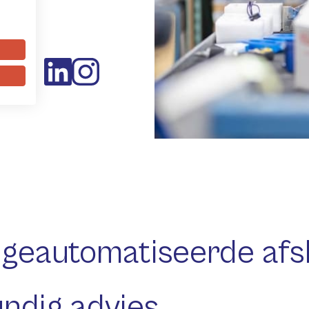
lg ons
 geautomatiseerde afs
ndig advies.