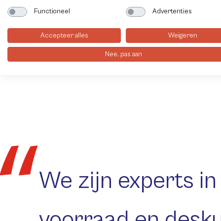
Captcha
Functioneel
Advertenties
Accepteer alles
Weigeren
Verzenden
Vo
Nee, pas aan
We zijn experts in
voorraad en desku