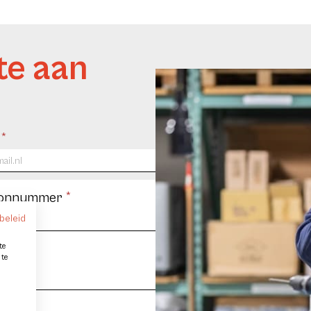
te aan
l
*
oonnummer
*
beleid
te
 te