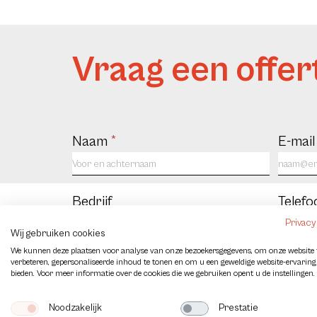
Vraag een offer
Contact
Naam
*
E-mai
us
NL
Bedrijf
Telef
Privacy
Wij gebruiken cookies
We kunnen deze plaatsen voor analyse van onze bezoekersgegevens, om onze website 
Bericht
verbeteren, gepersonaliseerde inhoud te tonen en om u een geweldige website-ervaring
bieden. Voor meer informatie over de cookies die we gebruiken opent u de instellingen.
Noodzakelijk
Prestatie