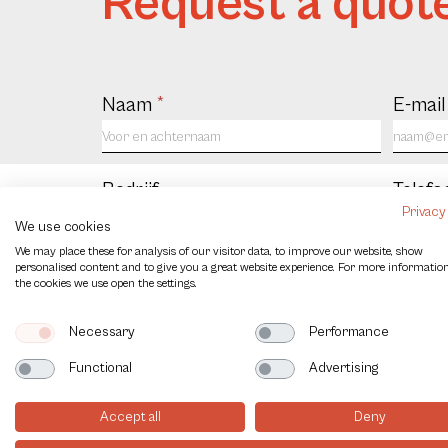
Request a quot
Contact
Naam
*
E-mai
us
NL
Bedrijf
Telef
Privacy
We use cookies
We may place these for analysis of our visitor data, to improve our website, show
personalised content and to give you a great website experience. For more informatio
Bericht
the cookies we use open the settings.
Necessary
Performance
Captcha
Functional
Advertising
Accept all
Deny
Verzenden