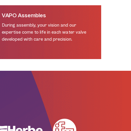
VAPO Assembles
During assembly, your vision and our
expertise come to life in each water valve
developed with care and precision.