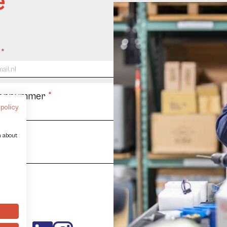
e
l
*
oonnummer
*
 policy
n about