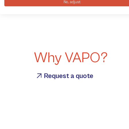
Fol
No, adjust
Why VAPO?
Request a quote