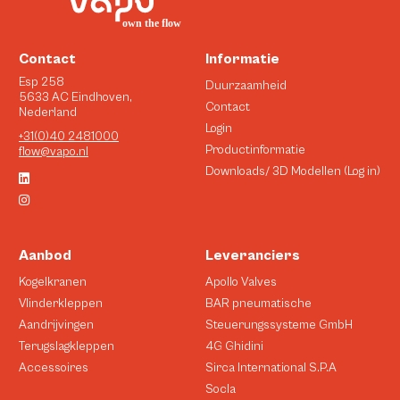
Contact
Informatie
Esp 258
Duurzaamheid
5633 AC Eindhoven,
Contact
Nederland
Login
+31(0)40 2481000
Productinformatie
flow@vapo.nl
Downloads/ 3D Modellen (Log in)
Aanbod
Leveranciers
Kogelkranen
Apollo Valves
Vlinderkleppen
BAR pneumatische
Aandrijvingen
Steuerungssysteme GmbH
Terugslagkleppen
4G Ghidini
Accessoires
Sirca International S.P.A
Socla