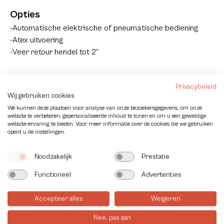
Opties
Automatische elektrische of pneumatische bediening
Atex uitvoering
Veer retour hendel tot 2”
Certificaten
Privacybeleid
Wij gebruiken cookies
2.2 Materiaal certificaat
We kunnen deze plaatsen voor analyse van onze bezoekersgegevens, om onze
CE verklaring
website te verbeteren, gepersonaliseerde inhoud te tonen en om u een geweldige
website-ervaring te bieden. Voor meer informatie over de cookies die we gebruiken
opent u de instellingen.
Noodzakelijk
Prestatie
Contact
Functioneel
Advertenties
Accepteer alles
Weigeren
Nee, pas aan