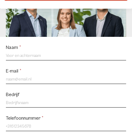
Contact
Naam
*
us
NL
E-mail
*
Bedrijf
Telefoonnummer
*