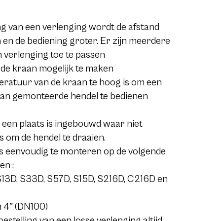
g van een verlenging wordt de afstand
 en de bediening groter. Er zijn meerdere
 verlenging toe te passen
n de kraan mogelijk te maken
ratuur van de kraan te hoog is om een
aan gemonteerde hendel te bedienen
p een plaats is ingebouwd waar niet
s om de hendel te draaien.
is eenvoudig te monteren op de volgende
en :
3D, S33D, S57D, S15D, S216D, C216D en
 4″ (DN100)
bestelling van een losse verlenging altijd