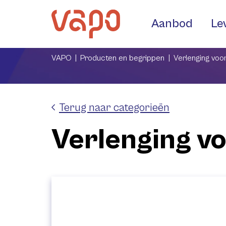
Aanbod
Le
VAPO
Producten en begrippen
Verlenging voo
Terug naar categorieën
Verlenging v