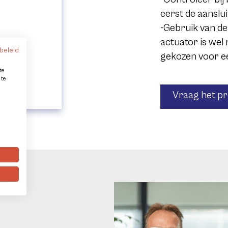
eerst de aanslui
Gebruik van de
actuator is wel
beleid
gekozen voor e
te
 te
Vraag het p