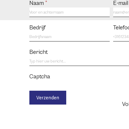
Contact
Naam
*
E-mai
us
NL
Bedrijf
Telef
Bericht
Captcha
Verzenden
Vo