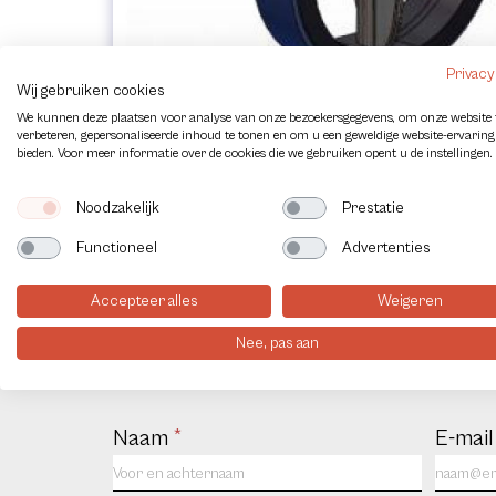
Privacy
Wij gebruiken cookies
We kunnen deze plaatsen voor analyse van onze bezoekersgegevens, om onze website 
verbeteren, gepersonaliseerde inhoud te tonen en om u een geweldige website-ervaring
bieden. Voor meer informatie over de cookies die we gebruiken opent u de instellingen.
Noodzakelijk
Prestatie
Functioneel
Advertenties
Accepteer alles
Weigeren
Contact
Nee, pas aan
Contact
Naam
*
E-mai
us
NL