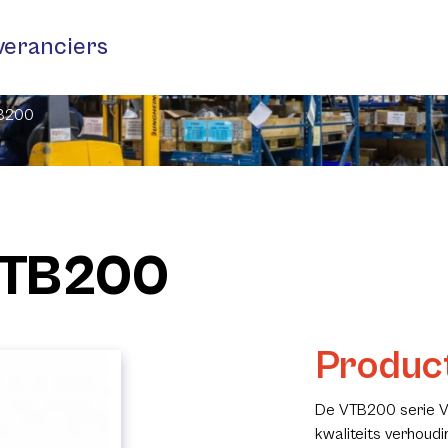
veranciers
TB200
VTB200
Product
De VTB200 serie Vl
kwaliteits verhoud