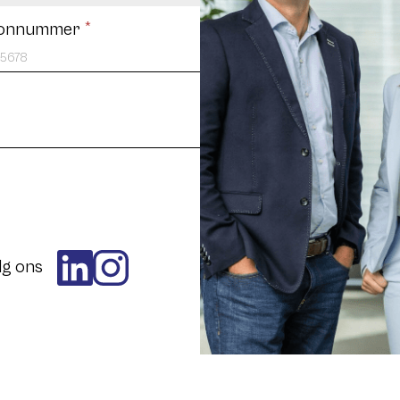
oonnummer
*
lg ons