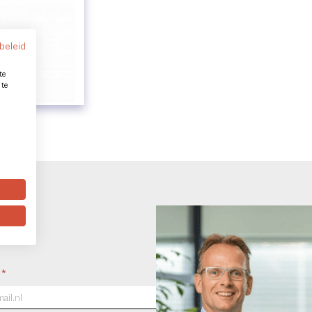
beleid
te
 te
l
*